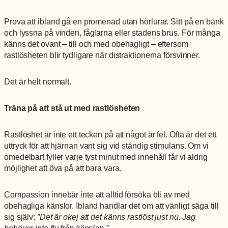
För att jag
ska kunna
Prova att ibland gå en promenad utan hörlurar. Sitt på en bänk
förbättra
hemsidans
och lyssna på vinden, fåglarna eller stadens brus. För många
funktionalitet
känns det ovant – till och med obehagligt – eftersom
och
rastlösheten blir tydligare när distraktionerna försvinner.
uppbyggnad,
baserat på
hur
Det är helt normalt.
hemsidan
används.
Träna på att stå ut med rastlösheten
Upplevelse
Rastlöshet är inte ett tecken på att något är fel. Ofta är det ett
För att
uttryck för att hjärnan vant sig vid ständig stimulans. Om vi
hemsidan
omedelbart fyller varje tyst minut med innehåll får vi aldrig
ska
möjlighet att öva på att bara vara.
prestera så
bra som
möjligt
Compassion innebär inte att alltid försöka bli av med
under ditt
obehagliga känslor. Ibland handlar det om att vänligt säga till
besök. Om
sig själv:
”Det är okej att det känns rastlöst just nu. Jag
du nekar de
behöver inte fly från känslan.”