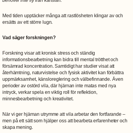
här kakorna
kommer
viss
Med tiden upptäcker många att rastlösheten klingar av och
funktionalitet
ersätts av ett större lugn.
att försvinna
från
hemsidan.
Vad säger forskningen?
Forskning visar att kronisk stress och ständig
Marknadsföring
informationsbearbetning kan bidra till mental trötthet och
Genom att dela
försämrad koncentration. Samtidigt har studier visat att
med dig av dina
återhämtning, naturvistelse och fysisk aktivitet kan förbättra
intressen och
ditt beteende när
uppmärksamhet, känsloreglering och välbefinnande. Även
du surfar ökar
perioder av ostörd vila, där hjärnan inte matas med nya
du chansen att
intryck, verkar spela en viktig roll för reflektion,
få se personligt
minnesbearbetning och kreativitet.
anpassat
innehåll och
erbjudanden.
När vi ger hjärnan utrymme att vila arbetar den fortfarande –
men på ett sätt som hjälper oss att bearbeta erfarenheter och
skapa mening.