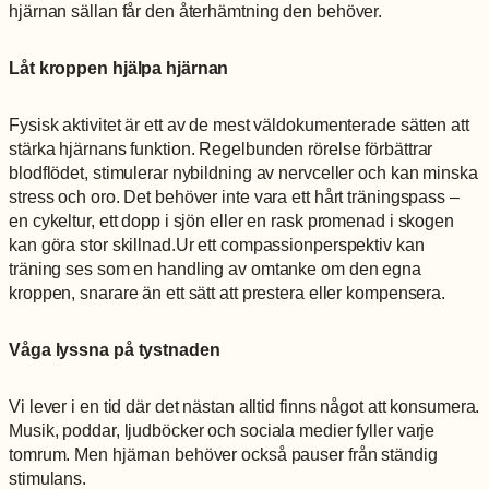
hjärnan sällan får den återhämtning den behöver.
Låt kroppen hjälpa hjärnan
Fysisk aktivitet är ett av de mest väldokumenterade sätten att
stärka hjärnans funktion. Regelbunden rörelse förbättrar
blodflödet, stimulerar nybildning av nervceller och kan minska
stress och oro. Det behöver inte vara ett hårt träningspass –
en cykeltur, ett dopp i sjön eller en rask promenad i skogen
Nödvändiga
kan göra stor skillnad.Ur ett compassionperspektiv kan
Dessa kakor
träning ses som en handling av omtanke om den egna
går inte att
kroppen, snarare än ett sätt att prestera eller kompensera.
välja bort. De
behövs för
att hemsidan
Våga lyssna på tystnaden
över huvud
taget ska
fungera.
Vi lever i en tid där det nästan alltid finns något att konsumera.
Musik, poddar, ljudböcker och sociala medier fyller varje
tomrum. Men hjärnan behöver också pauser från ständig
Statistik
stimulans.