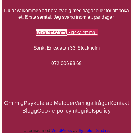
Du är välkommen att höra av dig med frågor eller för att boka
ett första samtal. Jag svarar inom ett par dagar.
Boka ett samtal
Skicka ett mail
Sankt Eriksgatan 33, Stockholm
072-006 98 68
Om mig
Psykoterapi
Metoder
Vanliga frågor
Kontakt
Blogg
Cookie-policy
Integritetspolicy
Utformad med
WordPress
av
By Lelou Studios