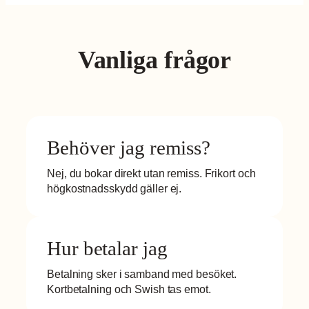
här kakorna
kommer
viss
funktionalitet
Vanliga frågor
att försvinna
från
hemsidan.
Marknadsföring
Genom att dela
Behöver jag remiss?
med dig av dina
intressen och
Nej, du bokar direkt utan remiss. Frikort och
ditt beteende när
högkostnadsskydd gäller ej.
du surfar ökar
du chansen att
få se personligt
anpassat
Hur betalar jag
innehåll och
erbjudanden.
Betalning sker i samband med besöket.
Kortbetalning och Swish tas emot.