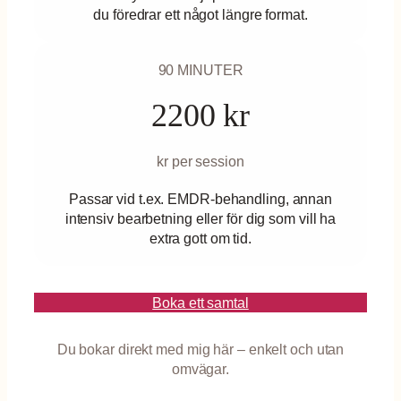
För att jag
du föredrar ett något längre format.
ska kunna
förbättra
hemsidans
90 MINUTER
funktionalitet
och
2200 kr
uppbyggnad,
baserat på
hur
hemsidan
kr per session
används.
Passar vid t.ex. EMDR-behandling, annan
intensiv bearbetning eller för dig som vill ha
Upplevelse
extra gott om tid.
För att
hemsidan
ska
Boka ett samtal
prestera så
bra som
möjligt
Du bokar direkt med mig här – enkelt och utan
under ditt
omvägar.
besök. Om
du nekar de