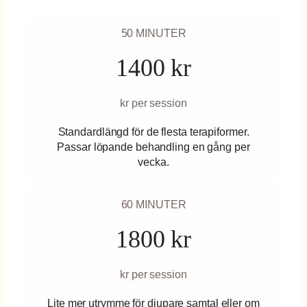
50 MINUTER
1400 kr
kr per session
Standardlängd för de flesta terapiformer.
Nödvändiga
Passar löpande behandling en gång per
Dessa kakor
vecka.
går inte att
välja bort. De
behövs för
60 MINUTER
att hemsidan
över huvud
1800 kr
taget ska
fungera.
kr per session
Statistik
Lite mer utrymme för djupare samtal eller om