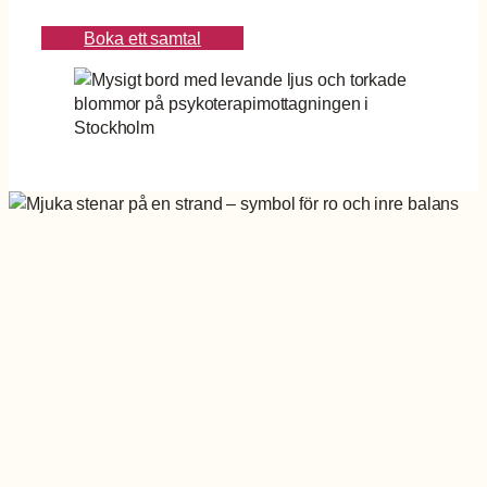
Boka ett samtal
”Terapi handlar inte om att
förändra vem du är utan om
att lära känna dig själv
tillräckligt väl för att kunna
välja hur du vill ha det. ”