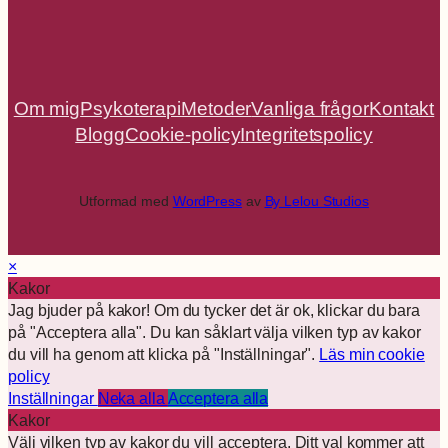
Om mig
Psykoterapi
Metoder
Vanliga frågor
Kontakt
Blogg
Cookie-policy
Integritetspolicy
Utformad med
WordPress
av
By Lelou Studios
×
Kakor
Jag bjuder på kakor! Om du tycker det är ok, klickar du bara
på "Acceptera alla". Du kan såklart välja vilken typ av kakor
du vill ha genom att klicka på "Inställningar".
Läs min cookie
policy
Inställningar
Neka alla
Acceptera alla
Kakor
Välj vilken typ av kakor du vill acceptera. Ditt val kommer att